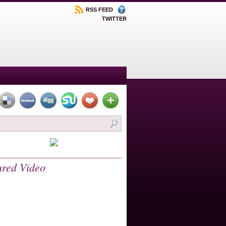
RSS FEED
TWITTER
ured Video