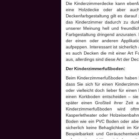
Die Kinderzimmerdecke kann ebenfal
eine Holzdecke oder aber auch
Deckenfarbgestaltung gilt es darauf
das Kinderzimmer dadurch zu dunke
unserer Meinung hell und freundlich
Farbgestaltung dringend anzuraten. 
der einen oder anderen Applikat
aufpeppen. Interessant ist sicherli
es auch Decken die mit einer Art F
aus, allerdings sind diese Art der De
Der Kinderzimmerfußboden:
Beim Kinderzimmerfußboden haben Si
dass Sie sich für einen Kinderzim
oder vielleicht doch lieber für ein
einen Korkboden entscheiden – sie 
später einen Großteil ihrer Zeit
Kinderzimmerfußboden wird oft
Kasperletheater oder Holzeisenbahn 
Boden wie ein PVC Boden oder aber 
sicherlich keine Behaglichkeit im K
Bespielbarkeit und Geräuschentw