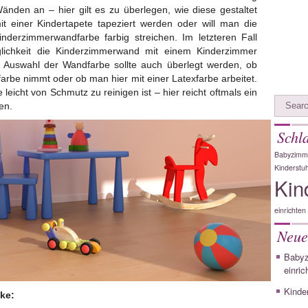
nden an – hier gilt es zu überlegen, wie diese gestaltet
t einer Kindertapete tapeziert werden oder will man die
inderzimmerwandfarbe farbig streichen. Im letzteren Fall
ichkeit die Kinderzimmerwand mit einem Kinderzimmer
 Auswahl der Wandfarbe sollte auch überlegt werden, ob
arbe nimmt oder ob man hier mit einer Latexfarbe arbeitet.
e leicht von Schmutz zu reinigen ist – hier reicht oftmals ein
en.
Schl
Babyzimme
Kinderstuh
Kin
einrichten
Neue
Babyz
einric
Kinde
cke: