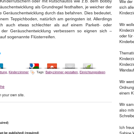
it Kinderrutschern oder mit Rutschautos wie z.B. dem Bobby
Wie der 
sich al
äuschentwicklung als Grundregel festhalten, je weicher der
Kinderz
ie Geräuschentwicklung durch das befahren. Dies bedeutet,
nem Teppichboden, natürlich am geringsten ist. Allerdings
Wir wol
lich auch etwas schlechter als auf einem Parkett- oder
Kinderzi
der Geräuschentwicklung verbessern so eignen sich –
oder für
uf sogenannte Flüsterreifen.
Kinderbe
Themati
Kinderz
Kinderz
Wandauf
ttung
,
Kinderzimmer
Tags:
Babyzimmer gestalten
,
Einrichtungsideen
Wir wer
che
Ordnung
einem Ki
 your own site.
Wir samm
also mi
Schreib
uired)
Ich freu
Sabine 
 not be published) (required)