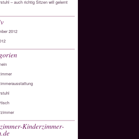
stuhl – auch richtig Sitzen will gelernt
iv
ber 2012
012
gorien
mein
zimmer
immerausstattung
rstuhl
rtisch
rzimmer
zimmer-Kinderzimmer-
n.de