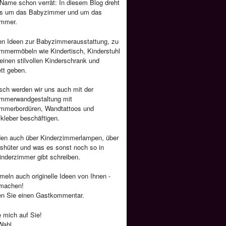
Name schon verrät: In diesem Blog dreht
les um das Babyzimmer und um das
immer.
len Ideen zur Babyzimmerausstattung, zu
mmermöbeln wie Kindertisch, Kinderstuhl
 einen stilvollen Kinderschrank und
tt geben.
sch werden wir uns auch mit der
immerwandgestaltung mit
immerbordüren, Wandtattoos und
kleber beschäftigen.
den auch über Kinderzimmerlampen, über
shüter und was es sonst noch so in
nderzimmer gibt schreiben.
eln auch originelle Ideen von Ihnen -
tmachen!
en Sie einen Gastkommentar.
e mich auf Sie!
Wahl