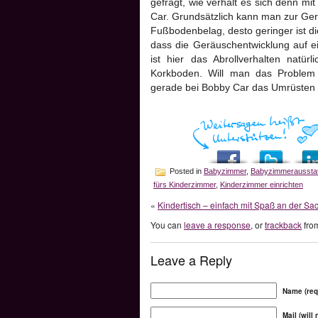
gefragt, wie verhält es sich denn m
Car. Grundsätzlich kann man zur Ger
Fußbodenbelag, desto geringer ist d
dass die Geräuschentwicklung auf ei
ist hier das Abrollverhalten natür
Korkboden. Will man das Problem 
gerade bei Bobby Car das Umrüsten a
Posted in
Babyzimmer
,
Babyzimmeraussta
fürs Kinderzimmer
,
Kinderzimmer einrichten
«
Kindertisch – einfach mit Spaß an der Sa
You can
leave a response
, or
trackback
from
Leave a Reply
Name (req
Mail (will