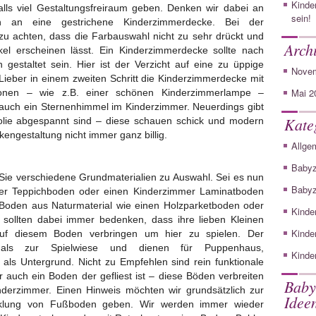
Kinder
ls viel Gestaltungsfreiraum geben. Denken wir dabei an
sein!
 an eine gestrichene Kinderzimmerdecke. Bei der
 zu achten, dass die Farbauswahl nicht zu sehr drückt und
Arch
l erscheinen lässt. Ein Kinderzimmerdecke sollte nach
 gestaltet sein. Hier ist der Verzicht auf eine zu üppige
Novem
Lieber in einem zweiten Schritt die Kinderzimmerdecke mit
Mai 2
ionen – wie z.B. einer schönen Kinderzimmerlampe –
ch auch ein Sternenhimmel im Kinderzimmer. Neuerdings gibt
Kate
olie abgespannt sind – diese schauen schick und modern
ckengestaltung nicht immer ganz billig.
Allge
Baby
e verschiedene Grundmaterialien zu Auswahl. Sei es nun
Babyz
mer Teppichboden oder einen Kinderzimmer Laminatboden
en Boden aus Naturmaterial wie einen Holzparketboden oder
Kinde
sollten dabei immer bedenken, dass ihre lieben Kleinen
Kinde
 auf diesem Boden verbringen um hier zu spielen. Der
mals zur Spielwiese und dienen für Puppenhaus,
Kinde
als Untergrund. Nicht zu Empfehlen sind rein funktionale
auch ein Boden der gefliest ist – diese Böden verbreiten
Baby
inderzimmer. Einen Hinweis möchten wir grundsätzlich zur
Idee
icklung von Fußboden geben. Wir werden immer wieder