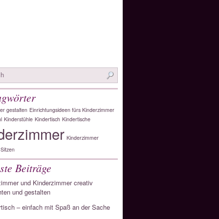
agwörter
r gestalten
Einrichtungsideen fürs Kinderzimmer
l
Kinderstühle
Kindertisch
Kindertische
derzimmer
Kinderzimmer
Sitzen
ste Beiträge
immer und Kinderzimmer creativ
hten und gestalten
rtisch – einfach mit Spaß an der Sache